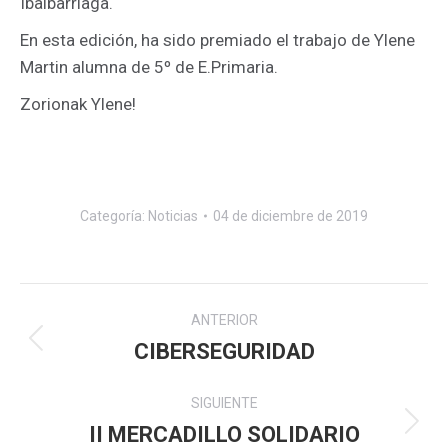
Ibaibarriaga.
En esta edición, ha sido premiado el trabajo de Ylene
Martin alumna de 5º de E.Primaria.
Zorionak Ylene!
Categoría:
Noticias
04 de diciembre de 2019
Navegación
ANTERIOR
entre
CIBERSEGURIDAD
Publicación
anterior:
publicaciones
SIGUIENTE
II MERCADILLO SOLIDARIO
Publicación