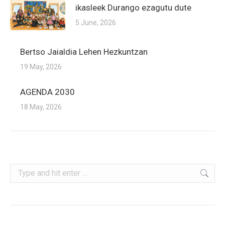
ikasleek Durango ezagutu dute
5 June, 2026
Bertso Jaialdia Lehen Hezkuntzan
19 May, 2026
AGENDA 2030
18 May, 2026
Search: