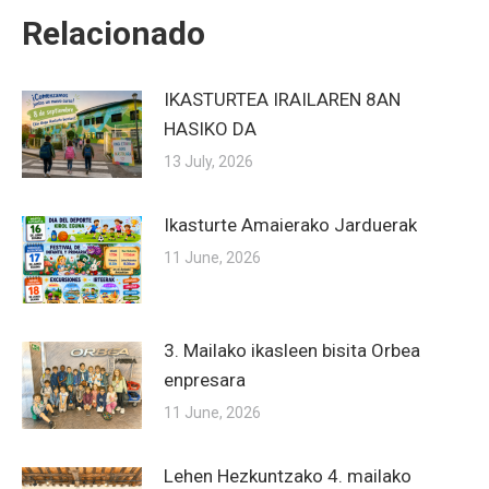
Relacionado
IKASTURTEA IRAILAREN 8AN
HASIKO DA
13 July, 2026
Ikasturte Amaierako Jarduerak
11 June, 2026
3. Mailako ikasleen bisita Orbea
enpresara
11 June, 2026
Lehen Hezkuntzako 4. mailako