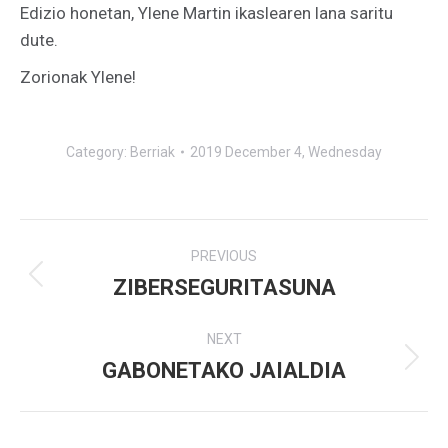
Edizio honetan, Ylene Martin ikaslearen lana saritu
dute.
Zorionak Ylene!
Category:
Berriak
2019 December 4, Wednesday
Post
PREVIOUS
navigation
ZIBERSEGURITASUNA
Previous
post:
NEXT
GABONETAKO JAIALDIA
Next
post: