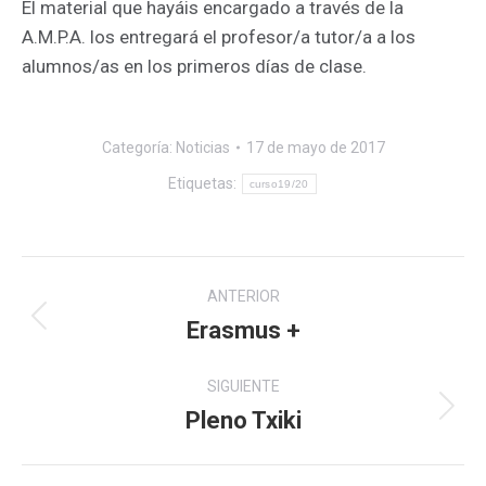
El material que hayáis encargado a través de la
A.M.P.A. los entregará el profesor/a tutor/a a los
alumnos/as en los primeros días de clase.
Categoría:
Noticias
17 de mayo de 2017
Etiquetas:
curso19/20
Navegación
ANTERIOR
entre
Erasmus +
Publicación
anterior:
publicaciones
SIGUIENTE
Pleno Txiki
Publicación
siguiente: