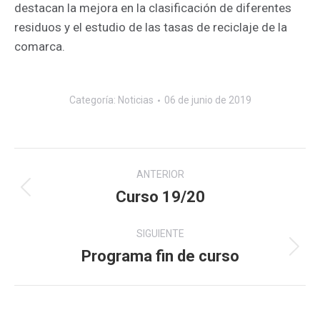
destacan la mejora en la clasificación de diferentes
residuos y el estudio de las tasas de reciclaje de la
comarca.
Categoría:
Noticias
06 de junio de 2019
Navegación
ANTERIOR
entre
Curso 19/20
Publicación
anterior:
publicaciones
SIGUIENTE
Programa fin de curso
Publicación
siguiente: