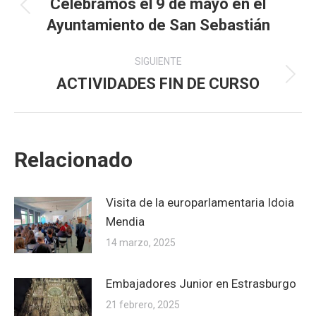
entre
Celebramos el 9 de mayo en el
Publicación
Ayuntamiento de San Sebastián
publicaciones
anterior:
SIGUIENTE
ACTIVIDADES FIN DE CURSO
Publicación
siguiente:
Relacionado
Visita de la europarlamentaria Idoia
Mendia
14 marzo, 2025
Embajadores Junior en Estrasburgo
21 febrero, 2025