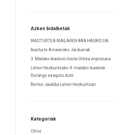
Azken bidalketak
IKASTURTEA IRAILAREN 8AN HASIKO DA
Ikasturte Amaierako Jarduerak
3. Mailako ikasleen bisita Orbea enpresara
Lehen Hezkuntzako 4. mailako ikasleek
Durango ezagutu dute
Bertso Jaialdia Lehen Hezkuntzan
Kategoriak
Otros