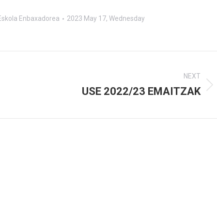
Eskola Enbaxadorea
2023 May 17, Wednesday
NEXT
USE 2022/23 EMAITZAK
Next
post: