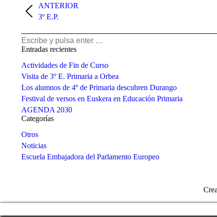
entre
ANTERIOR
Álbum
3º E.P.
álbumes
anterior:
Buscar:
Entradas recientes
Actividades de Fin de Curso
Visita de 3º E. Primaria a Orbea
Los alumnos de 4º de Primaria descubren Durango
Festival de versos en Euskera en Educación Primaria
AGENDA 2030
Categorías
Otros
Noticias
Escuela Embajadora del Parlamento Europeo
Cre