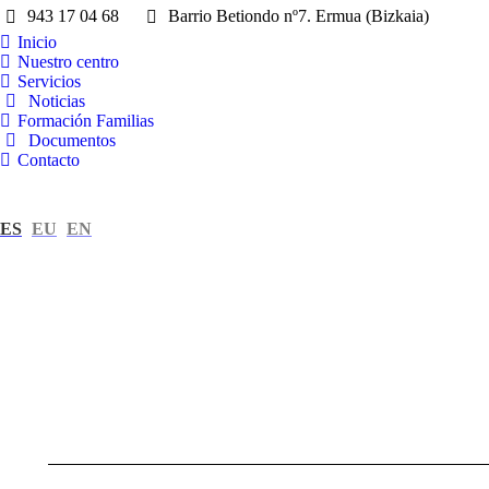
943 17 04 68
Barrio Betiondo nº7. Ermua (Bizkaia)
Inicio
Nuestro centro
Servicios
Noticias
Formación Familias
Documentos
Contacto
ES
EU
EN
Navegación