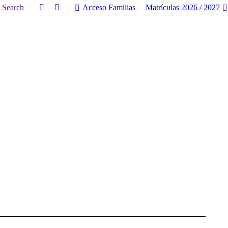
uscar:
Search
Acceso Familias
Matrículas 2026 / 2027
Facebook
Twitter
page
page
opens
opens
in
in
new
new
window
window