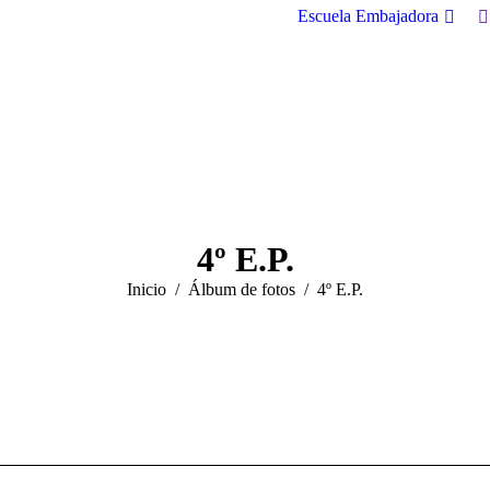
B
Escuela Embajadora
4º E.P.
Estás aquí:
Inicio
Álbum de fotos
4º E.P.