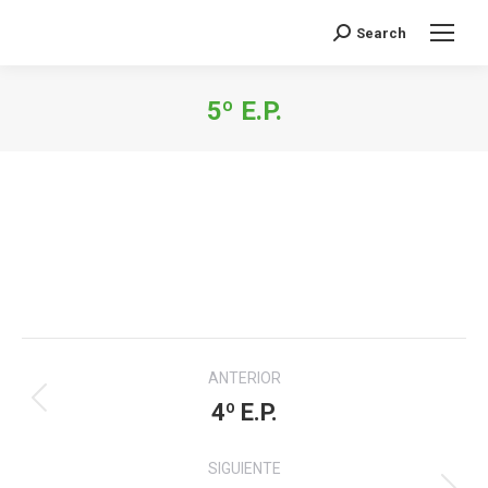
Search
Buscar:
5º E.P.
Estás aquí:
Navegación
ANTERIOR
entre
4º E.P.
Álbum
anterior:
álbumes
SIGUIENTE