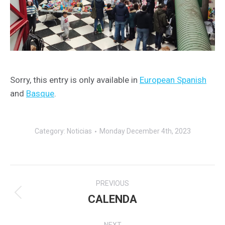
Sorry, this entry is only available in
European Spanish
and
Basque
.
Category:
Noticias
Monday December 4th, 2023
Post
PREVIOUS
navigation
CALENDA
Previous
post: