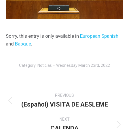
Sorry, this entry is only available in
European Spanish
and
Basque
.
Category:
Noticias
Wednesday March 23rd, 2022
Post
PREVIOUS
navigation
(Español) VISITA DE AESLEME
Previous
post:
NEXT
CALENDA
Next