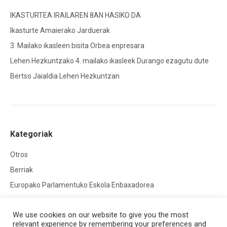
IKASTURTEA IRAILAREN 8AN HASIKO DA
Ikasturte Amaierako Jarduerak
3. Mailako ikasleen bisita Orbea enpresara
Lehen Hezkuntzako 4. mailako ikasleek Durango ezagutu dute
Bertso Jaialdia Lehen Hezkuntzan
Kategoriak
Otros
Berriak
Europako Parlamentuko Eskola Enbaxadorea
We use cookies on our website to give you the most
relevant experience by remembering your preferences and