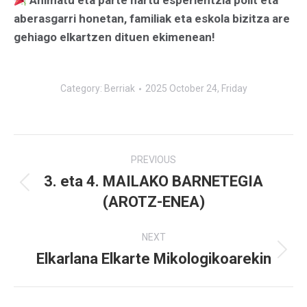
Animatu eta parte hartu esperientzia polit eta
aberasgarri honetan, familiak eta eskola bizitza are
gehiago elkartzen dituen ekimenean!
Category:
Berriak
2025 October 24, Friday
Post
PREVIOUS
navigation
3. eta 4. MAILAKO BARNETEGIA
Previous
(AROTZ-ENEA)
post:
NEXT
Elkarlana Elkarte Mikologikoarekin
Next
post: