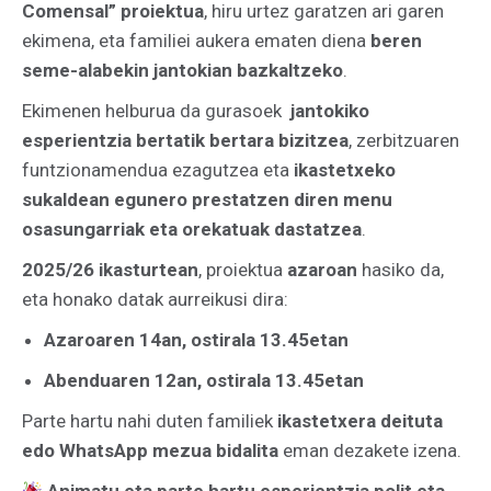
Comensal” proiektua
, hiru urtez garatzen ari garen
ekimena, eta familiei aukera ematen diena
beren
seme-alabekin jantokian bazkaltzeko
.
Ekimenen helburua da gurasoek
jantokiko
esperientzia bertatik bertara bizitzea
, zerbitzuaren
funtzionamendua ezagutzea eta
ikastetxeko
sukaldean egunero prestatzen diren menu
osasungarriak eta orekatuak dastatzea
.
2025/26 ikasturtean
, proiektua
azaroan
hasiko da,
eta honako datak aurreikusi dira:
Azaroaren 14an, ostirala 13.45etan
Abenduaren 12an, ostirala 13.45etan
Parte hartu nahi duten familiek
ikastetxera deituta
edo WhatsApp mezua bidalita
eman dezakete izena.