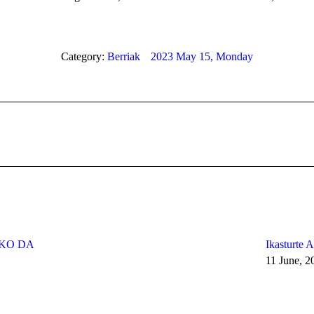
Category:
Berriak
2023 May 15, Monday
Next
post:
IKO DA
Ikasturte 
11 June, 2