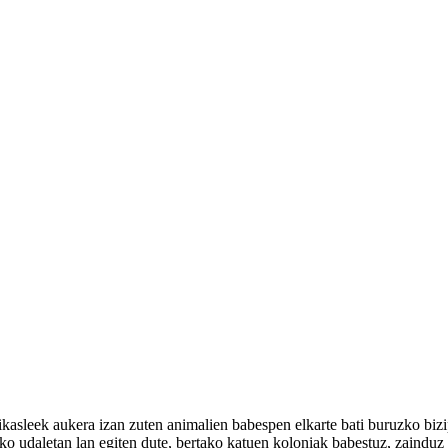
ikasleek aukera izan zuten animalien babespen elkarte bati buruzko bizi
 udaletan lan egiten dute, bertako katuen koloniak babestuz, zainduz et