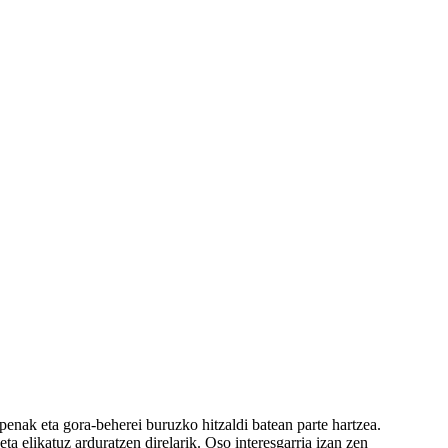
penak eta gora-beherei buruzko hitzaldi batean parte hartzea.
a elikatuz arduratzen direlarik. Oso interesgarria izan zen