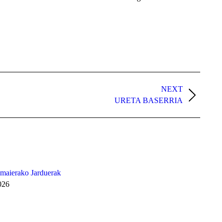
NEXT
URETA BASERRIA
Amaierako Jarduerak
026