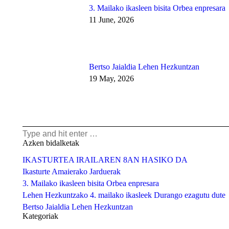
3. Mailako ikasleen bisita Orbea enpresara
11 June, 2026
Bertso Jaialdia Lehen Hezkuntzan
19 May, 2026
Search:
Azken bidalketak
IKASTURTEA IRAILAREN 8AN HASIKO DA
Ikasturte Amaierako Jarduerak
3. Mailako ikasleen bisita Orbea enpresara
Lehen Hezkuntzako 4. mailako ikasleek Durango ezagutu dute
Bertso Jaialdia Lehen Hezkuntzan
Kategoriak