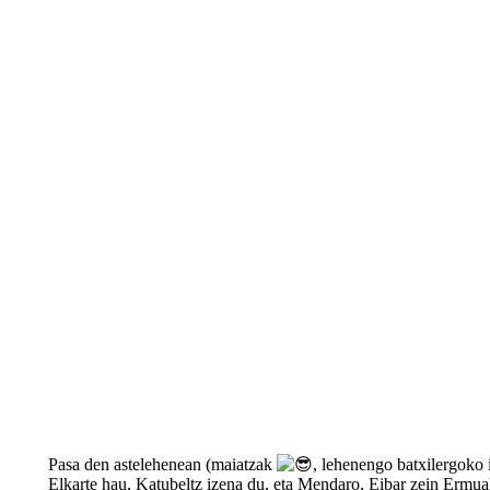
Pasa den astelehenean (maiatzak
, lehenengo batxilergoko 
Elkarte hau, Katubeltz izena du, eta Mendaro, Eibar zein Ermuako