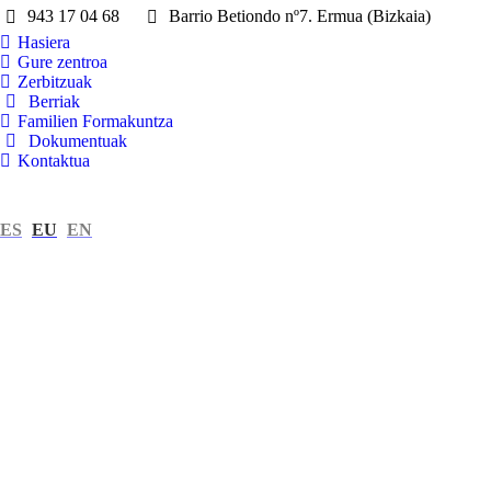
943 17 04 68
Barrio Betiondo nº7. Ermua (Bizkaia)
Hasiera
Gure zentroa
Zerbitzuak
Berriak
Familien Formakuntza
Dokumentuak
Kontaktua
ES
EU
EN