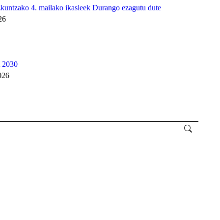
untzako 4. mailako ikasleek Durango ezagutu dute
26
2030
026