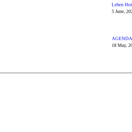
Lehen Hezk
5 June, 20
AGENDA 
18 May, 2