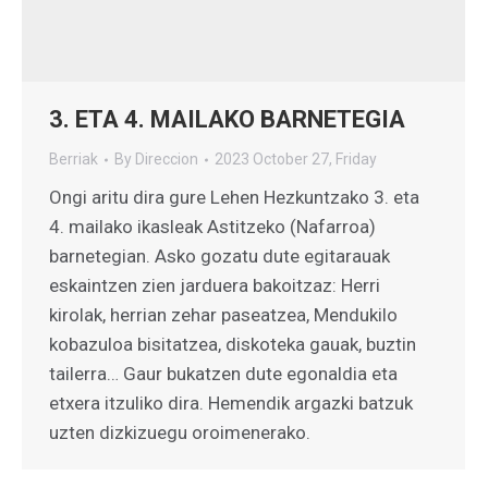
3. ETA 4. MAILAKO BARNETEGIA
Berriak
By
Direccion
2023 October 27, Friday
Ongi aritu dira gure Lehen Hezkuntzako 3. eta
4. mailako ikasleak Astitzeko (Nafarroa)
barnetegian. Asko gozatu dute egitarauak
eskaintzen zien jarduera bakoitzaz: Herri
kirolak, herrian zehar paseatzea, Mendukilo
kobazuloa bisitatzea, diskoteka gauak, buztin
tailerra… Gaur bukatzen dute egonaldia eta
etxera itzuliko dira. Hemendik argazki batzuk
uzten dizkizuegu oroimenerako.