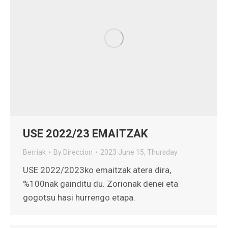
USE 2022/23 EMAITZAK
Berriak
By
Direccion
2023 June 15, Thursday
USE 2022/2023ko emaitzak atera dira,
%100nak gainditu du. Zorionak denei eta
gogotsu hasi hurrengo etapa.