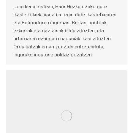
Udazkena iristean, Haur Hezkuntzako gure
ikasle txikiek bisita bat egin dute Ikastetxearen
eta Betiondoren inguruan. Bertan, hostoak,
ezkurrak eta gaztainak bildu zituzten, eta
urtaroaren ezaugarri nagusiak ikasi zituzten.
Ordu batzuk eman zituzten entretenituta,
inguruko ingurune politaz gozatzen.