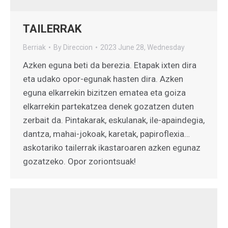
TAILERRAK
Berriak
By
Direccion
2023 June 28, Wednesday
Azken eguna beti da berezia. Etapak ixten dira
eta udako opor-egunak hasten dira. Azken
eguna elkarrekin bizitzen ematea eta goiza
elkarrekin partekatzea denek gozatzen duten
zerbait da. Pintakarak, eskulanak, ile-apaindegia,
dantza, mahai-jokoak, karetak, papiroflexia…
askotariko tailerrak ikastaroaren azken egunaz
gozatzeko. Opor zoriontsuak!