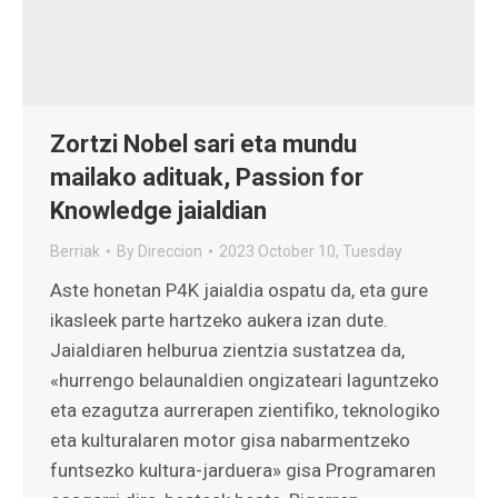
Zortzi Nobel sari eta mundu
mailako adituak, Passion for
Knowledge jaialdian
Berriak
By
Direccion
2023 October 10, Tuesday
Aste honetan P4K jaialdia ospatu da, eta gure
ikasleek parte hartzeko aukera izan dute.
Jaialdiaren helburua zientzia sustatzea da,
«hurrengo belaunaldien ongizateari laguntzeko
eta ezagutza aurrerapen zientifiko, teknologiko
eta kulturalaren motor gisa nabarmentzeko
funtsezko kultura-jarduera» gisa Programaren