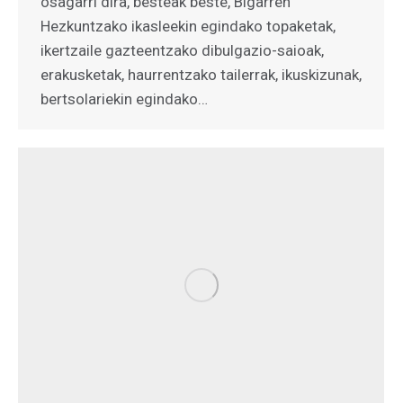
osagarri dira, besteak beste, Bigarren
Hezkuntzako ikasleekin egindako topaketak,
ikertzaile gazteentzako dibulgazio-saioak,
erakusketak, haurrentzako tailerrak, ikuskizunak,
bertsolariekin egindako…