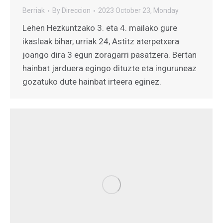
Berriak
By
Direccion
2023 October 23, Monday
Lehen Hezkuntzako 3. eta 4. mailako gure
ikasleak bihar, urriak 24, Astitz aterpetxera
joango dira 3 egun zoragarri pasatzera. Bertan
hainbat jarduera egingo dituzte eta inguruneaz
gozatuko dute hainbat irteera eginez.