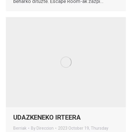
beharko dituzte. Escape Room-ak zazpi…
UDAZKENEKO IRTEERA
Berriak
By
Direccion
2023 October 19, Thursday