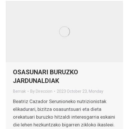
OSASUNARI BURUZKO
JARDUNALDIAK
Berriak
By
Direccion
2023 October 23, Monday
Beatriz Cazador Serunioneko nutrizionistak
elikadurari, bizitza osasuntsuari eta dieta
orekatuari buruzko hitzaldi interesgarria eskaini
die lehen hezkuntzako bigarren zikloko ikasleei.