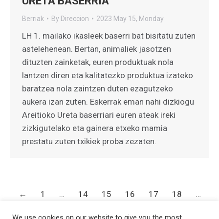
URETA BASERRIA
Berriak
By
Direccion
2023 May 15, Monday
LH 1. mailako ikasleek baserri bat bisitatu zuten
astelehenean. Bertan, animaliek jasotzen
dituzten zainketak, euren produktuak nola
lantzen diren eta kalitatezko produktua izateko
baratzea nola zaintzen duten ezagutzeko
aukera izan zuten. Eskerrak eman nahi dizkiogu
Areitioko Ureta baserriari euren ateak ireki
zizkigutelako eta gainera etxeko mamia
prestatu zuten txikiek proba zezaten.
←
1
…
14
15
16
17
18
…
33
→
We use cookies on our website to give you the most