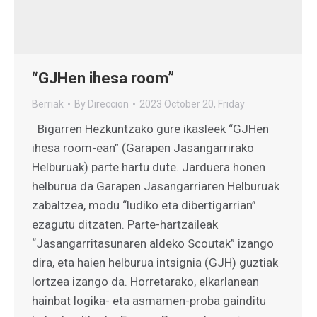
“GJHen ihesa room”
Berriak
By
Direccion
2023 October 20, Friday
Bigarren Hezkuntzako gure ikasleek “GJHen
ihesa room-ean” (Garapen Jasangarrirako
Helburuak) parte hartu dute. Jarduera honen
helburua da Garapen Jasangarriaren Helburuak
zabaltzea, modu “ludiko eta dibertigarrian”
ezagutu ditzaten. Parte-hartzaileak
“Jasangarritasunaren aldeko Scoutak” izango
dira, eta haien helburua intsignia (GJH) guztiak
lortzea izango da. Horretarako, elkarlanean
hainbat logika- eta asmamen-proba gainditu