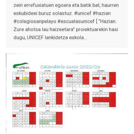
zein errefuxiatuen egoera eta batik bat, haurren
eskubideei buruz solastuz. #unicef #hazian
#colegiosanpelayo #escuelasunicef [ “Hazian.
Zure ahotsa lau haizeetara” proiektuarekin hasi
dugu, UNICEF lankidetza eskola…