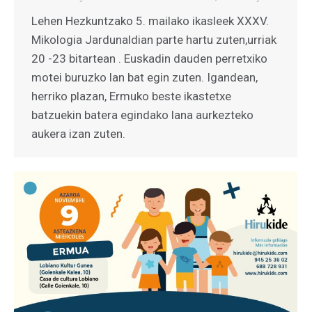
Lehen Hezkuntzako 5. mailako ikasleek XXXV.
Mikologia Jardunaldian parte hartu zuten,urriak
20 -23 bitartean . Euskadin dauden perretxiko
motei buruzko lan bat egin zuten. Igandean,
herriko plazan, Ermuko beste ikastetxe
batzuekin batera egindako lana aurkezteko
aukera izan zuten.