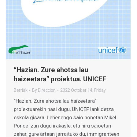
“Hazian. Zure ahotsa lau
haizeetara” proiektua. UNICEF
Berriak
By
Direccion
2022 October 14, Friday
“Hazian. Zure ahotsa lau haizeetara”
proiektuarekin hasi dugu, UNICEF lankidetza
eskola gisara. Lehenengo saio honetan Mikel
Ponce izan dugu irakasle, eta hiru saioetan
zehar, gure artean jarraituko du, immigranteen