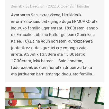
Berriak
By
Direccion
2022 October 27, Thursday
Azaroaren 9an, azteazkena, Hirukidetik
informazio-saio bat egingo dugu ERMUAKO eta
inguruko familia ugarientzat. 18:00retan izango
da Ermuako Lobiano Kultur gunean (Goienkale
Kalea, 10).Baina egun horretan, aurkezpenera
joaterik ez duten guztiei ere emango zaie
arreta, 9:30etik 13:30era eta 15:00etatik
17:30etara, leku berean. Saio honetan,
federazioak udalerri horietan dituen zerbitzu
eta jardueren berri emango dugu, eta familia…