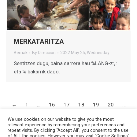
MERKATARITZA
Berriak
By
Direccion
2022 May 25, Wednesday
Sentitzen dugu, baina sarrera hau %LANG-z:, :
eta % bakarrik dago.
←
1
…
16
17
18
19
20
…
33
→
We use cookies on our website to give you the most
relevant experience by remembering your preferences and
repeat visits. By clicking “Accept All”, you consent to the use
of ALL the cookies. However, you may visit "Cookie Settings"