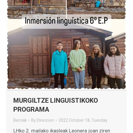
MURGILTZE LINGUISTIKOKO
PROGRAMA
Berriak
By
Direccion
2022 October 18, Tuesday
LHko 2. mailako ikasleak Leonera joan ziren