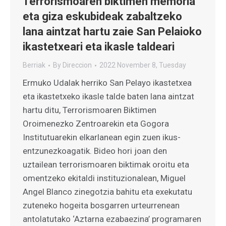
Terrorismoaren biktimen memoria
eta giza eskubideak zabaltzeko
lana aintzat hartu zaie San Pelaioko
ikastetxeari eta ikasle taldeari
Berriak
By
Direccion
2022 November 8, Tuesday
Ermuko Udalak herriko San Pelayo ikastetxea
eta ikastetxeko ikasle talde baten lana aintzat
hartu ditu, Terrorismoaren Biktimen
Oroimenezko Zentroarekin eta Gogora
Institutuarekin elkarlanean egin zuen ikus-
entzunezkoagatik. Bideo hori joan den
uztailean terrorismoaren biktimak oroitu eta
omentzeko ekitaldi instituzionalean, Miguel
Angel Blanco zinegotzia bahitu eta exekutatu
zuteneko hogeita bosgarren urteurrenean
antolatutako ‘Aztarna ezabaezina’ programaren