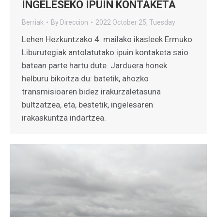
INGELESEKO IPUIN KONTAKETA
Berriak
By
Direccion
2022 October 25, Tuesday
Lehen Hezkuntzako 4. mailako ikasleek Ermuko
Liburutegiak antolatutako ipuin kontaketa saio
batean parte hartu dute. Jarduera honek
helburu bikoitza du: batetik, ahozko
transmisioaren bidez irakurzaletasuna
bultzatzea, eta, bestetik, ingelesaren
irakaskuntza indartzea.