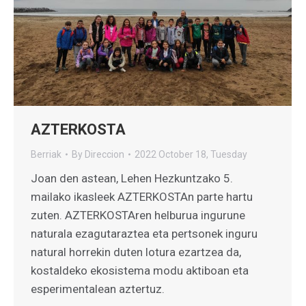
AZTERKOSTA
Berriak
By
Direccion
2022 October 18, Tuesday
Joan den astean, Lehen Hezkuntzako 5.
mailako ikasleek AZTERKOSTAn parte hartu
zuten. AZTERKOSTAren helburua ingurune
naturala ezagutaraztea eta pertsonek inguru
natural horrekin duten lotura ezartzea da,
kostaldeko ekosistema modu aktiboan eta
esperimentalean aztertuz.