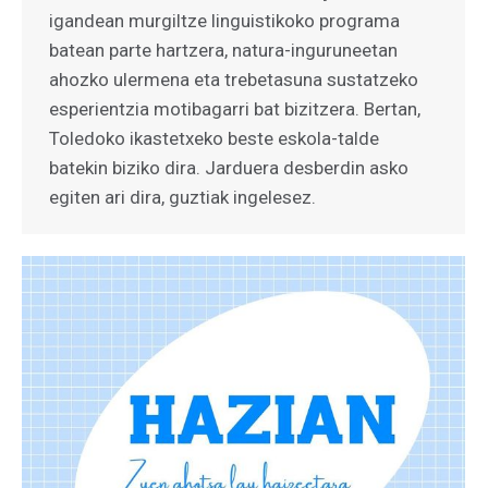
igandean murgiltze linguistikoko programa
batean parte hartzera, natura-inguruneetan
ahozko ulermena eta trebetasuna sustatzeko
esperientzia motibagarri bat bizitzera. Bertan,
Toledoko ikastetxeko beste eskola-talde
batekin biziko dira. Jarduera desberdin asko
egiten ari dira, guztiak ingelesez.