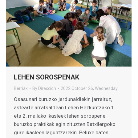
LEHEN SOROSPENAK
Berriak
By
Direccion
2022 October 26, Wednesday
Osasunari buruzko jardunaldiekin jarraituz,
astearte arratsaldean Lehen Hezkuntzako 1.
eta 2. mailako ikasleek lehen sorospenei
buruzko praktikak egin zituzten Batxilergoko
gure ikasleen laguntzarekin. Peluxe baten