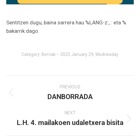
Sentitzen dugu, baina sarrera hau %LANG-z:, : eta %
bakarrik dago.
Category:
Berriak
2025 January 29, Wednesday
Post
PREVIOUS
navigation
DANBORRADA
Previous
post:
NEXT
L.H. 4. mailakoen udaletxera bisita
Next
post: