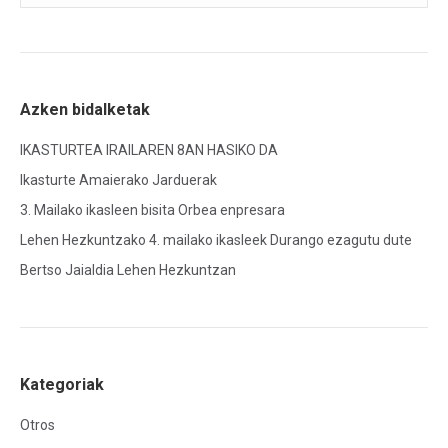
Azken bidalketak
IKASTURTEA IRAILAREN 8AN HASIKO DA
Ikasturte Amaierako Jarduerak
3. Mailako ikasleen bisita Orbea enpresara
Lehen Hezkuntzako 4. mailako ikasleek Durango ezagutu dute
Bertso Jaialdia Lehen Hezkuntzan
Kategoriak
Otros