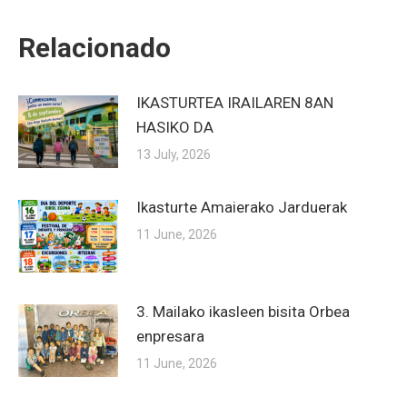
Relacionado
IKASTURTEA IRAILAREN 8AN
HASIKO DA
13 July, 2026
Ikasturte Amaierako Jarduerak
11 June, 2026
3. Mailako ikasleen bisita Orbea
enpresara
11 June, 2026