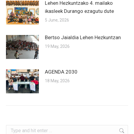
Lehen Hezkuntzako 4. mailako
ikasleek Durango ezagutu dute
5 June, 2026
Bertso Jaialdia Lehen Hezkuntzan
19 May, 2026
AGENDA 2030
18 May, 2026
Search: