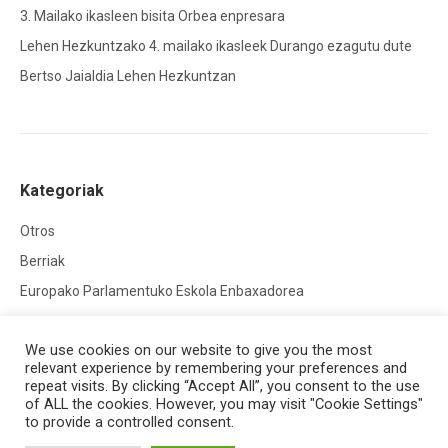
3. Mailako ikasleen bisita Orbea enpresara
Lehen Hezkuntzako 4. mailako ikasleek Durango ezagutu dute
Bertso Jaialdia Lehen Hezkuntzan
Kategoriak
Otros
Berriak
Europako Parlamentuko Eskola Enbaxadorea
We use cookies on our website to give you the most
relevant experience by remembering your preferences and
repeat visits. By clicking “Accept All”, you consent to the use
of ALL the cookies. However, you may visit "Cookie Settings"
to provide a controlled consent.
Creado por
HG Developers
| Copyright © 2026
Aviso legal
|