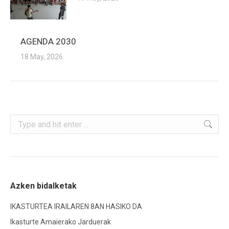
AGENDA 2030
18 May, 2026
Search:
Azken bidalketak
IKASTURTEA IRAILAREN 8AN HASIKO DA
Ikasturte Amaierako Jarduerak