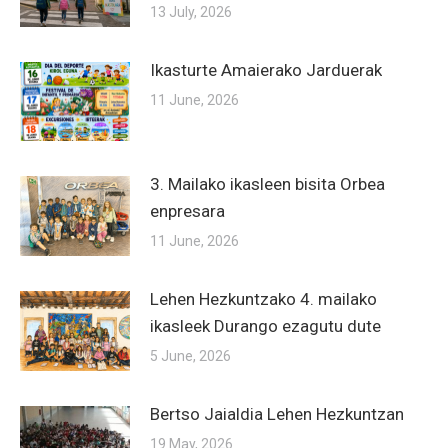
13 July, 2026
Ikasturte Amaierako Jarduerak
11 June, 2026
3. Mailako ikasleen bisita Orbea
enpresara
11 June, 2026
Lehen Hezkuntzako 4. mailako
ikasleek Durango ezagutu dute
5 June, 2026
Bertso Jaialdia Lehen Hezkuntzan
19 May, 2026