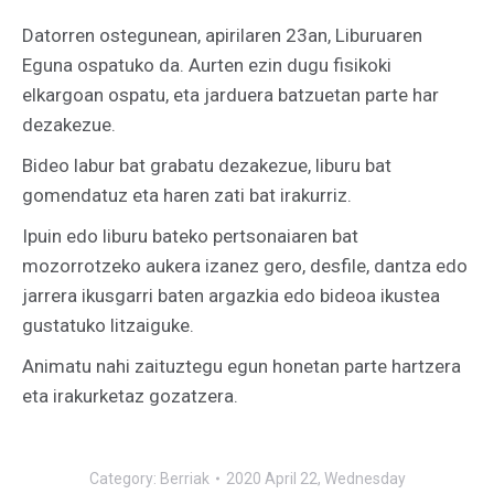
Datorren ostegunean, apirilaren 23an, Liburuaren
Eguna ospatuko da. Aurten ezin dugu fisikoki
elkargoan ospatu, eta jarduera batzuetan parte har
dezakezue.
Bideo labur bat grabatu dezakezue, liburu bat
gomendatuz eta haren zati bat irakurriz.
Ipuin edo liburu bateko pertsonaiaren bat
mozorrotzeko aukera izanez gero, desfile, dantza edo
jarrera ikusgarri baten argazkia edo bideoa ikustea
gustatuko litzaiguke.
Animatu nahi zaituztegu egun honetan parte hartzera
eta irakurketaz gozatzera.
Category:
Berriak
2020 April 22, Wednesday