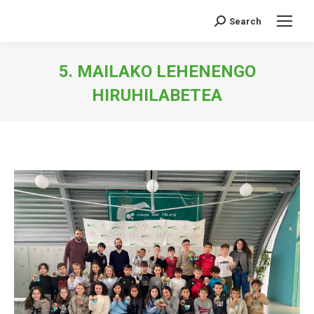
Search
Search:
5. MAILAKO LEHENENGO
HIRUHILABETEA
You are here: