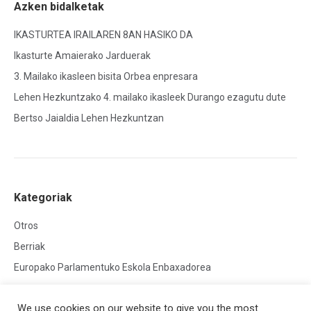
Azken bidalketak
IKASTURTEA IRAILAREN 8AN HASIKO DA
Ikasturte Amaierako Jarduerak
3. Mailako ikasleen bisita Orbea enpresara
Lehen Hezkuntzako 4. mailako ikasleek Durango ezagutu dute
Bertso Jaialdia Lehen Hezkuntzan
Kategoriak
Otros
Berriak
Europako Parlamentuko Eskola Enbaxadorea
We use cookies on our website to give you the most