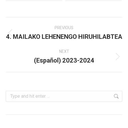
Album
PREVIOUS
navigation
4. MAILAKO LEHENENGO HIRUHILABTEA
Previous
album:
NEXT
(Español) 2023-2024
Next
album:
Search: