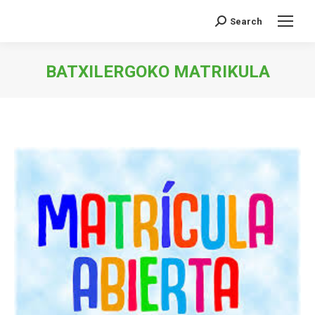
Search
Search:
BATXILERGOKO MATRIKULA
You are here: