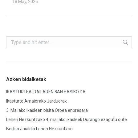
18 May, 2026
Search:
Azken bidalketak
IKASTURTEA IRAILAREN 8AN HASIKO DA
Ikasturte Amaierako Jarduerak
3. Mailako ikasleen bisita Orbea enpresara
Lehen Hezkuntzako 4. mailako ikasleek Durango ezagutu dute
Bertso Jaialdia Lehen Hezkuntzan