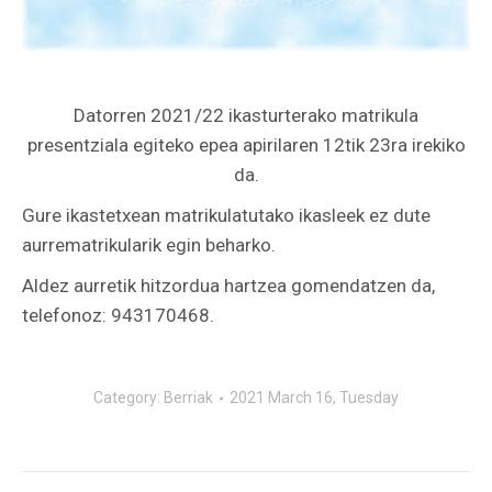
Datorren 2021/22 ikasturterako matrikula
presentziala egiteko epea apirilaren 12tik 23ra irekiko
da.
Gure ikastetxean matrikulatutako ikasleek ez dute
aurrematrikularik egin beharko.
Aldez aurretik hitzordua hartzea gomendatzen da,
telefonoz: 943170468.
Category:
Berriak
2021 March 16, Tuesday