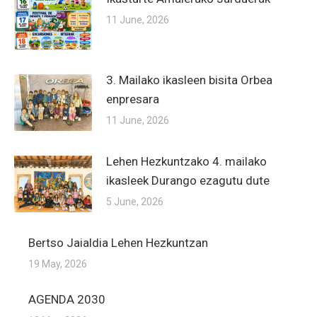
11 June, 2026
3. Mailako ikasleen bisita Orbea
enpresara
11 June, 2026
Lehen Hezkuntzako 4. mailako
ikasleek Durango ezagutu dute
5 June, 2026
Bertso Jaialdia Lehen Hezkuntzan
19 May, 2026
AGENDA 2030