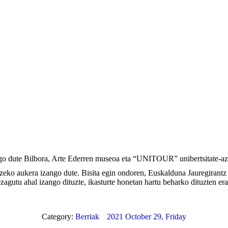
ingo dute Bilbora, Arte Ederren museoa eta “UNITOUR” unibertsitate-azo
eko aukera izango dute. Bisita egin ondoren, Euskalduna Jauregirantz a
gutu ahal izango dituzte, ikasturte honetan hartu beharko dituzten erab
Category:
Berriak
2021 October 29, Friday