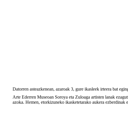
Datorren asteazkenean, azaroak 3, gure ikasleek irteera bat eg
Arte Ederren Museoan Soroya eta Zuloaga artisten lanak ezagutz
azoka. Hemen, etorkizuneko ikasketetarako aukera ezberdinak eza