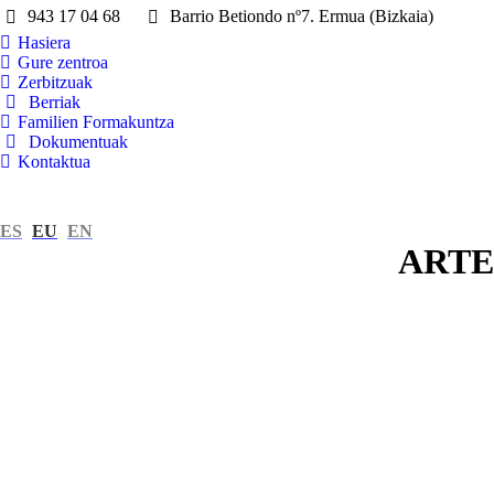
943 17 04 68
Barrio Betiondo nº7. Ermua (Bizkaia)
Hasiera
Gure zentroa
Zerbitzuak
Berriak
Familien Formakuntza
Dokumentuak
Kontaktua
ES
EU
EN
ARTE