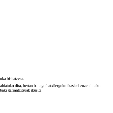
ka bisitatzera.
biatuko dira, bertan baitago batxilergoko ikasleei zuzendutako
aki garrantzitsuak ikusita.