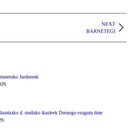
NEXT
BARNETEGI
Amaierako Jarduerak
026
untzako 4. mailako ikasleek Durango ezagutu dute
26