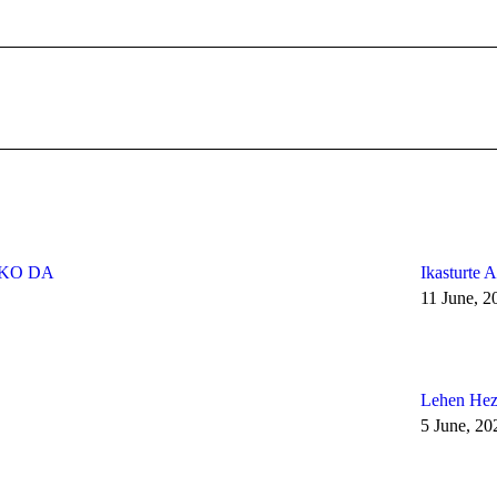
Next
post:
IKO DA
Ikasturte 
11 June, 2
Lehen Hezk
5 June, 20