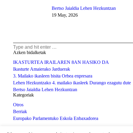
Bertso Jaialdia Lehen Hezkuntzan
19 May, 2026
Search:
Azken bidalketak
IKASTURTEA IRAILAREN 8AN HASIKO DA
Ikasturte Amaierako Jarduerak
3. Mailako ikasleen bisita Orbea enpresara
Lehen Hezkuntzako 4. mailako ikasleek Durango ezagutu dute
Bertso Jaialdia Lehen Hezkuntzan
Kategoriak
Otros
Berriak
Europako Parlamentuko Eskola Enbaxadorea