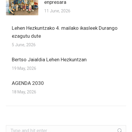
enpresara
11 June, 2026
Lehen Hezkuntzako 4. mailako ikasleek Durango
ezagutu dute
5 June, 2026
Bertso Jaialdia Lehen Hezkuntzan
19 May, 2026
AGENDA 2030
18 May, 2026
Search: