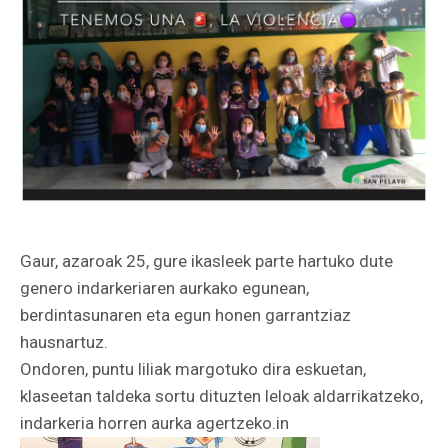
Gaur, azaroak 25, gure ikasleek parte hartuko dute
genero indarkeriaren aurkako egunean,
berdintasunaren eta egun honen garrantziaz
hausnartuz.
Ondoren, puntu liliak margotuko dira eskuetan,
klaseetan taldeka sortu dituzten leloak aldarrikatzeko,
indarkeria horren aurka agertzeko.in