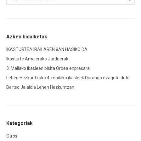
Azken bidalketak
IKASTURTEA IRAILAREN 8AN HASIKO DA
Ikasturte Amaierako Jarduerak
3. Mailako ikasleen bisita Orbea enpresara
Lehen Hezkuntzako 4. mailako ikasleek Durango ezagutu dute
Bertso Jaialdia Lehen Hezkuntzan
Kategoriak
Otros