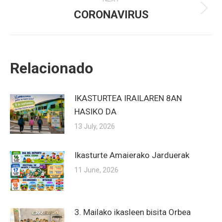
CORONAVIRUS
Next
post:
Relacionado
IKASTURTEA IRAILAREN 8AN
HASIKO DA
13 July, 2026
Ikasturte Amaierako Jarduerak
11 June, 2026
3. Mailako ikasleen bisita Orbea