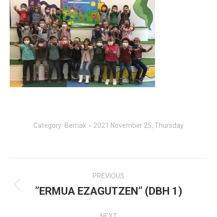
Category:
Berriak
2021 November 25, Thursday
Post
PREVIOUS
navigation
”ERMUA EZAGUTZEN” (DBH 1)
Previous
post:
NEXT