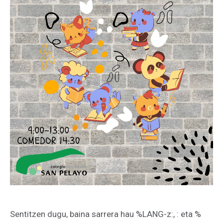
Sentitzen dugu, baina sarrera hau %LANG-z:, : eta %