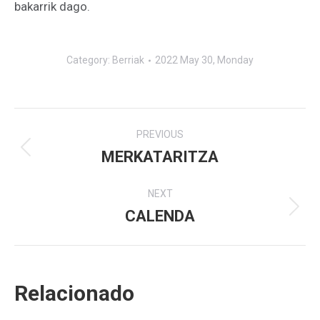
bakarrik dago.
Category:
Berriak
2022 May 30, Monday
Post
PREVIOUS
navigation
MERKATARITZA
Previous
post:
NEXT
CALENDA
Next
post:
Relacionado