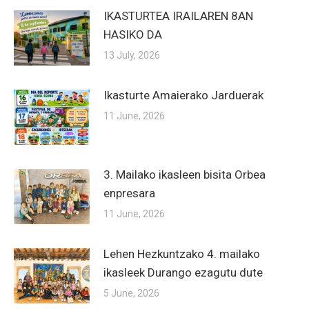
IKASTURTEA IRAILAREN 8AN
HASIKO DA
13 July, 2026
Ikasturte Amaierako Jarduerak
11 June, 2026
3. Mailako ikasleen bisita Orbea
enpresara
11 June, 2026
Lehen Hezkuntzako 4. mailako
ikasleek Durango ezagutu dute
5 June, 2026