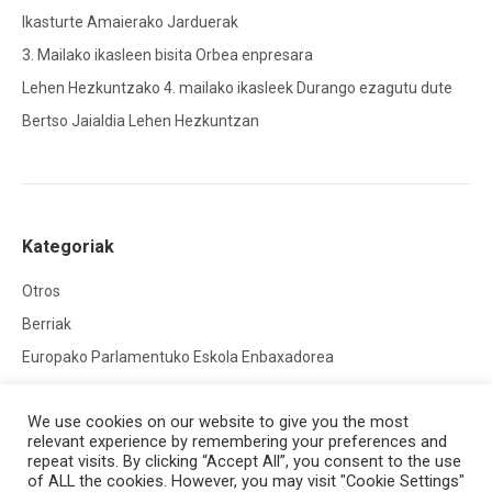
Ikasturte Amaierako Jarduerak
3. Mailako ikasleen bisita Orbea enpresara
Lehen Hezkuntzako 4. mailako ikasleek Durango ezagutu dute
Bertso Jaialdia Lehen Hezkuntzan
Kategoriak
Otros
Berriak
Europako Parlamentuko Eskola Enbaxadorea
We use cookies on our website to give you the most
relevant experience by remembering your preferences and
repeat visits. By clicking “Accept All”, you consent to the use
of ALL the cookies. However, you may visit "Cookie Settings"