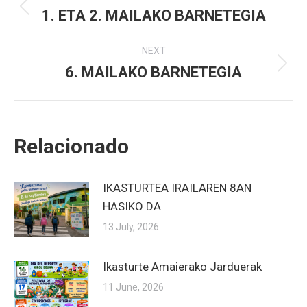
navigation
1. ETA 2. MAILAKO BARNETEGIA
Previous
post:
NEXT
6. MAILAKO BARNETEGIA
Next
post:
Relacionado
IKASTURTEA IRAILAREN 8AN
HASIKO DA
13 July, 2026
Ikasturte Amaierako Jarduerak
11 June, 2026