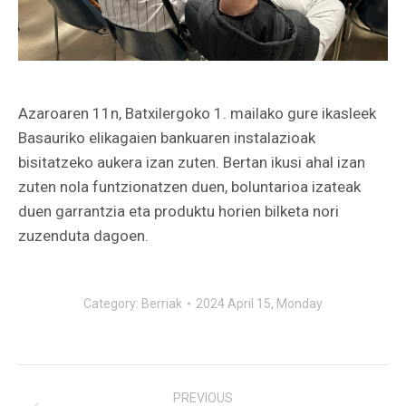
Azaroaren 11n, Batxilergoko 1. mailako gure ikasleek
Basauriko elikagaien bankuaren instalazioak
bisitatzeko aukera izan zuten. Bertan ikusi ahal izan
zuten nola funtzionatzen duen, boluntarioa izateak
duen garrantzia eta produktu horien bilketa nori
zuzenduta dagoen.
Category:
Berriak
2024 April 15, Monday
Post
PREVIOUS