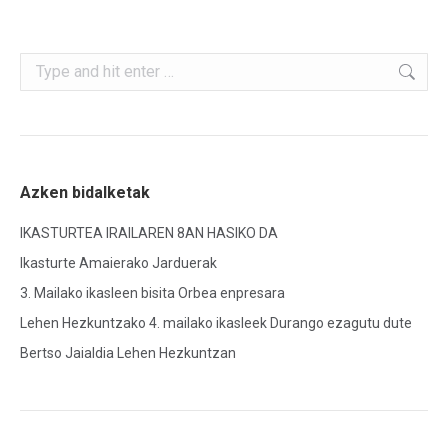
Search:
Azken bidalketak
IKASTURTEA IRAILAREN 8AN HASIKO DA
Ikasturte Amaierako Jarduerak
3. Mailako ikasleen bisita Orbea enpresara
Lehen Hezkuntzako 4. mailako ikasleek Durango ezagutu dute
Bertso Jaialdia Lehen Hezkuntzan