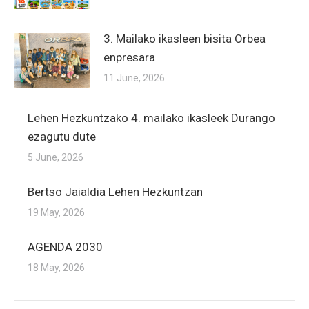
3. Mailako ikasleen bisita Orbea
enpresara
11 June, 2026
Lehen Hezkuntzako 4. mailako ikasleek Durango
ezagutu dute
5 June, 2026
Bertso Jaialdia Lehen Hezkuntzan
19 May, 2026
AGENDA 2030
18 May, 2026