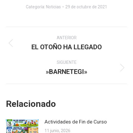
Categoría:
Noticias
29 de octubre de 2021
Navegación
ANTERIOR
entre
EL OTOÑO HA LLEGADO
Publicación
anterior:
publicaciones
SIGUIENTE
»BARNETEGI»
Publicación
siguiente:
Relacionado
Actividades de Fin de Curso
11 junio, 2026