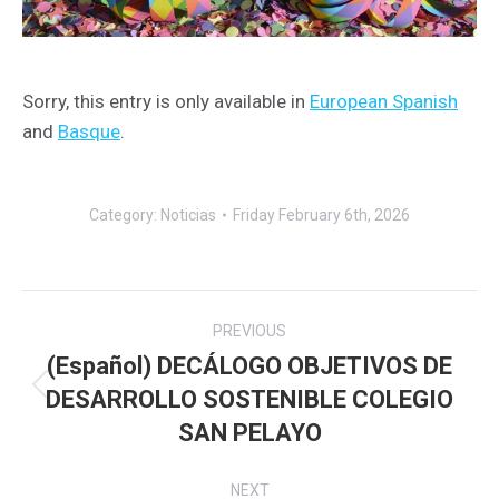
Sorry, this entry is only available in
European Spanish
and
Basque
.
Category:
Noticias
Friday February 6th, 2026
Post
PREVIOUS
navigation
(Español) DECÁLOGO OBJETIVOS DE
DESARROLLO SOSTENIBLE COLEGIO
Previous
post:
SAN PELAYO
NEXT