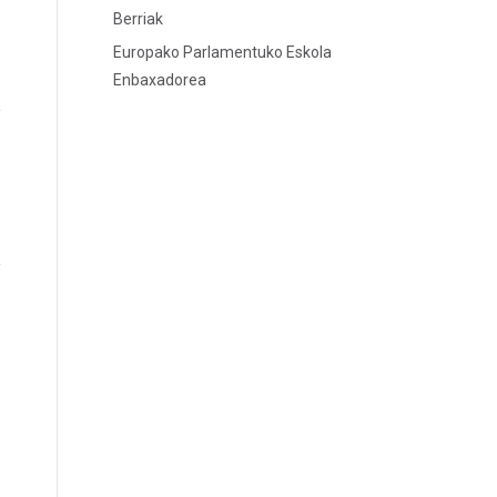
Berriak
Europako Parlamentuko Eskola
Enbaxadorea