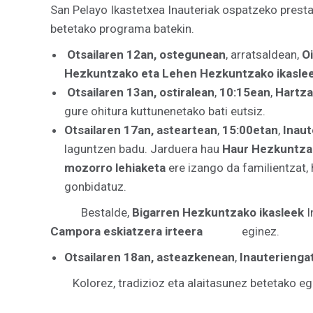
San Pelayo Ikastetxea Inauteriak ospatzeko presta
betetako programa batekin.
Otsailaren 12an, ostegunean
, arratsaldean,
O
Hezkuntzako eta Lehen Hezkuntzako ikasleek
Otsailaren 13an, ostiralean
,
10:15ean
,
Hartza
gure ohitura kuttunenetako bati eutsiz.
Otsailaren 17an, asteartean
,
15:00etan
,
Inaut
laguntzen badu. Jarduera hau
Haur Hezkuntzak
mozorro lehiaketa
ere izango da familientzat,
gonbidatuz.
Bestalde,
Bigarren Hezkuntzako ikasleek
I
Campora eskiatzera irteera
eginez.
Otsailaren 18an, asteazkenean
,
Inauteriengat
Kolorez, tradizioz eta alaitasunez betetako eg