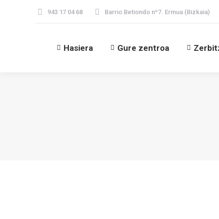
943 17 04 68
Barrio Betiondo nº7. Ermua (Bizkaia)
Hasiera
Gure zentroa
Zerbi
Hasiera
Gure zentroa
Zerbi