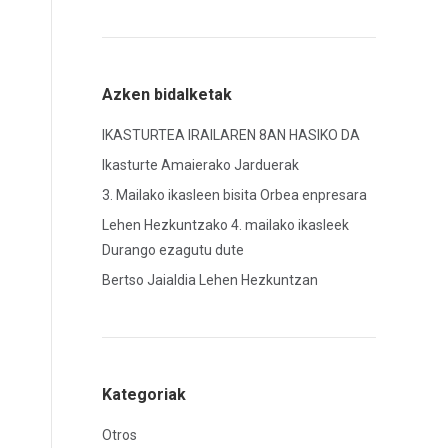
Azken bidalketak
IKASTURTEA IRAILAREN 8AN HASIKO DA
Ikasturte Amaierako Jarduerak
3. Mailako ikasleen bisita Orbea enpresara
Lehen Hezkuntzako 4. mailako ikasleek
Durango ezagutu dute
Bertso Jaialdia Lehen Hezkuntzan
Kategoriak
Otros