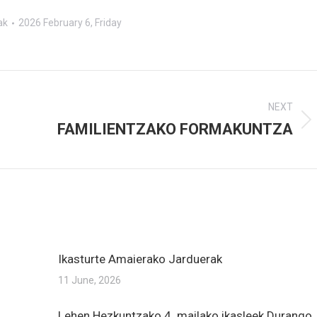
ak
2026 February 6, Friday
NEXT
FAMILIENTZAKO FORMAKUNTZA
Next
post:
Ikasturte Amaierako Jarduerak
11 June, 2026
Lehen Hezkuntzako 4. mailako ikasleek Durango