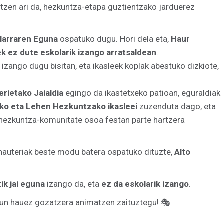
tzen ari da, hezkuntza-etapa guztientzako jarduerez
ilarraren Eguna
ospatuko dugu. Hori dela eta,
Haur
 ez dute eskolarik izango arratsaldean
.
izango dugu bisitan, eta ikasleek koplak abestuko dizkiote,
erietako Jaialdia
egingo da ikastetxeko patioan, eguraldiak
o eta Lehen Hezkuntzako ikasleei
zuzenduta dago, eta
 hezkuntza-komunitate osoa festan parte hartzera
nauteriak beste modu batera ospatuko dituzte,
Alto
ik jai eguna
izango da, eta
ez da eskolarik izango
.
un hauez gozatzera animatzen zaituztegu! 🎭