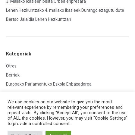
3. Mailako ikasleen bisita Orbea enpresara
Lehen Hezkuntzako 4. mailako ikasleek Durango ezagutu dute
Bertso Jaialdia Lehen Hezkuntzan
Kategoriak
Otros
Berriak
Europako Parlamentuko Eskola Enbaxadorea
We use cookies on our website to give you the most
relevant experience by remembering your preferences and
repeat visits. By clicking “Accept All”, you consent to the use
of ALL the cookies. However, you may visit "Cookie Settings"
to provide a controlled consent.
Creado por
HG Developers
| Copyright © 2026
Aviso legal
|