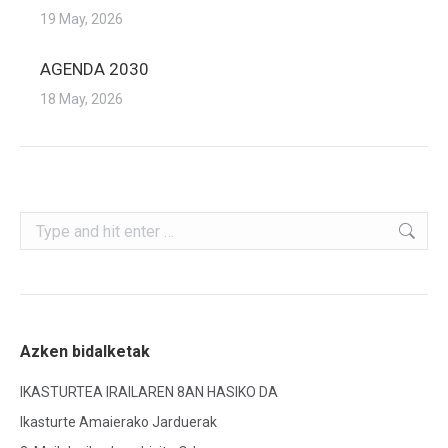
19 May, 2026
AGENDA 2030
18 May, 2026
Search:
Azken bidalketak
IKASTURTEA IRAILAREN 8AN HASIKO DA
Ikasturte Amaierako Jarduerak