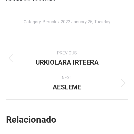
Category:
Berriak
2022 January 25, Tuesday
Post
PREVIOUS
navigation
URKIOLARA IRTEERA
Previous
post:
NEXT
AESLEME
Next
post:
Relacionado