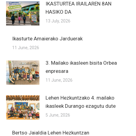
IKASTURTEA IRAILAREN 8AN
HASIKO DA
13 July, 2026
Ikasturte Amaierako Jarduerak
11 June, 2026
3. Mailako ikasleen bisita Orbea
enpresara
11 June, 2026
Lehen Hezkuntzako 4. mailako
ikasleek Durango ezagutu dute
5 June, 2026
Bertso Jaialdia Lehen Hezkuntzan