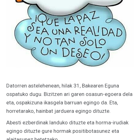
Datorren astelehenean, hilak 31, Bakearen Eguna
ospatuko dugu. Bizitzen ari garen osasun-egoera dela
eta, ospakizuna ikasgela barruan egingo da. Eta,
horretarako, hainbat jarduera egingo dituzte.
Abesti ezberdinak landuko dituzte eta horma-irudiak
egingo dituzte gure hormak positibotasunez eta
alaitasunez betetzeko.