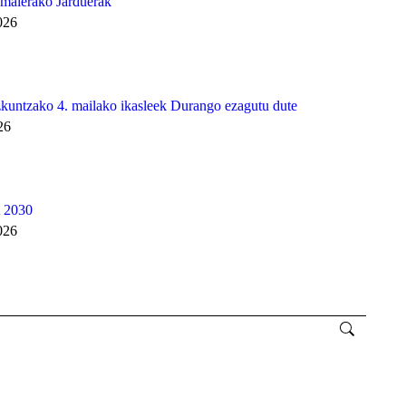
Amaierako Jarduerak
026
untzako 4. mailako ikasleek Durango ezagutu dute
26
2030
026