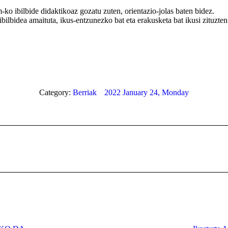
m-ko ibilbide didaktikoaz gozatu zuten, orientazio-jolas baten bidez.
bilbidea amaituta, ikus-entzunezko bat eta erakusketa bat ikusi zituzten.
Category:
Berriak
2022 January 24, Monday
Next
post: