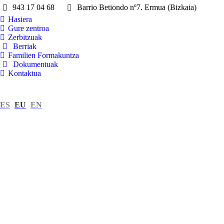
943 17 04 68
Barrio Betiondo nº7. Ermua (Bizkaia)
Hasiera
Gure zentroa
Zerbitzuak
Berriak
Familien Formakuntza
Dokumentuak
Kontaktua
ES
EU
EN