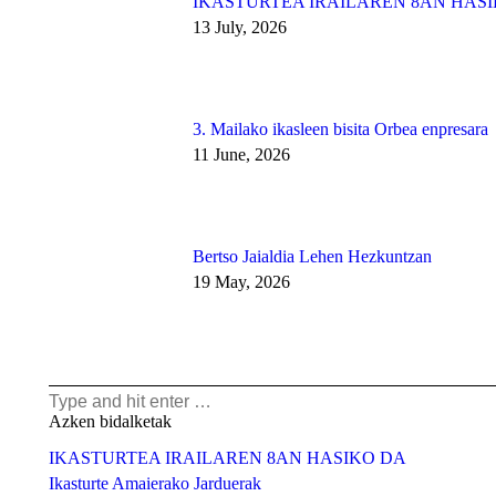
IKASTURTEA IRAILAREN 8AN HAS
13 July, 2026
3. Mailako ikasleen bisita Orbea enpresara
11 June, 2026
Bertso Jaialdia Lehen Hezkuntzan
19 May, 2026
Search:
Azken bidalketak
IKASTURTEA IRAILAREN 8AN HASIKO DA
Ikasturte Amaierako Jarduerak