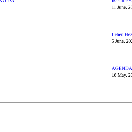
IKO DA
Ikasturte 
11 June, 2
Lehen Hezk
5 June, 20
AGENDA 
18 May, 2