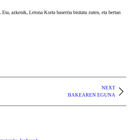
 Eta, azkenik, Letona Korta baserria bisitatu zuten, eta bertan
NEXT
BAKEAREN EGUNA