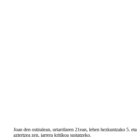
Joan den ostiralean, urtarrilaren 21ean, lehen hezkuntzako 5. et
aztertzea zen, jarrera kritikoa sustatzeko.