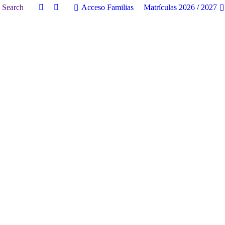
uscar:
Search
Acceso Familias
Matrículas 2026 / 2027
Facebook
Twitter
page
page
opens
opens
in
in
new
new
window
window