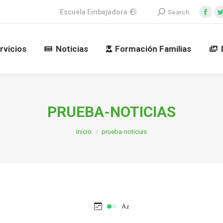
Buscar:
Escuela Embajadora
Search
rvicios
Noticias
Formación Familias
Face
pag
ope
rvicios
Noticias
Formación Familias
in
i
new
win
PRUEBA-NOTICIAS
Estás aquí:
Inicio
prueba-noticias