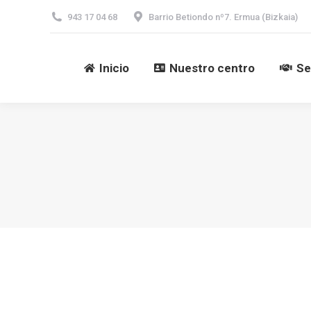
943 17 04 68
Barrio Betiondo nº7. Ermua (Bizkaia)
Inicio
Nuestro centro
Se
Inicio
Nuestro centro
Se